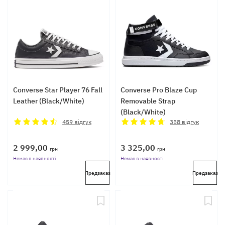
Converse Star Player 76 Fall
Converse Pro Blaze Cup
Leather (Black/White)
Removable Strap
(Black/White)
459
відгук
358
відгук
2 999,00
3 325,00
грн
грн
Немає в наявності
Немає в наявності
Предзаказ
Предзаказ