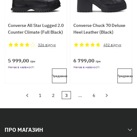
Converse All Star Lugged 2.0
Converse Chuck 70 Deluxe
Counter Climate (Full Black)
Heel Leather (Black)
326
відгук
432
відгук
5 999,00
6 799,00
грн
грн
Немає в наявності
Немає в наявності
Предзаказ
Предзаказ
1
2
3
...
6
ПРО МАГАЗИН