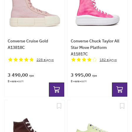
Converse Cruise Gold
Converse Chuck Taylor All
A13818C
Star Move Platform
A11817C
228
відгук
182
відгук
3 490,00
3 995,00
грн
грн
В наявності
В наявності