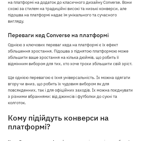
на платформі на додаток до класичного дизайну Converse. Вони
схожі за стилем на традиційні високі та низькі конверси, але
підошва на платформі надає їм унікального та сучасного
вигляду.
Переваги кед Converse на платформі
Однією з ключових переваг кеда на платформі є їх ефект
збільшення зростання. Підошва з піднятою платформою може
збільшити ваше зростання на кілька дюймів, що робить її
відмінним вибором для тих, хто хоче трохи збільшити свій зріст.
Ще однією перевагою є їхня універсальність. Їх можна одягати
вгору чи вниз, що робить їх чудовим вибором як для
повсякденних, так і для офіційних заходів. Їх можна поєднувати
з різними вбраннями: від джинсів і футболки до сукні та
колготок.
Кому підійдуть конверси на
платформі?