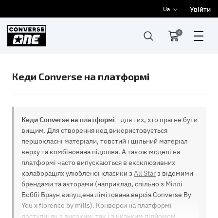
Увійти
Ua
0
Кеди Converse на платформі
Кеди Converse на платформі
- для тих, хто прагне бути
вищим. Для створення кед використовується
першокласні матеріали, товстий і щільний матеріал
верху та комбінована підошва. А також моделі на
платформі часто випускаються в ексклюзивних
колабораціях улюбленої класики з
All Star
з відомими
брендами та акторами (наприклад, спільно з Міллі
Боббі Браун випущена лімітована версія Converse By
You x florence by mills). Конверси на платформі
доступні як з високим, так і з низьким підйомом