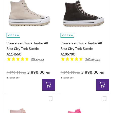
-20.12 %
-20.12 %
Converse Chuck Taylor All
Converse Chuck Taylor All
Star City Trek Suede
Star City Trek Suede
A11455C
A10570C
89
відгук
245
відгук
3 890,00
3 890,00
4 870,00
4 870,00
грн
грн
грн
грн
В наявності
В наявності