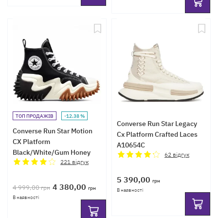
ТОП ПРОДАЖІВ
-12.38 %
Converse Run Star Legacy
Converse Run Star Motion
Cx Platform Crafted Laces
CX Platform
A10654C
Black/White/Gum Honey
62
відгук
High
221
відгук
5 390,00
грн
4 380,00
4 999,00
грн
грн
В наявності
В наявності