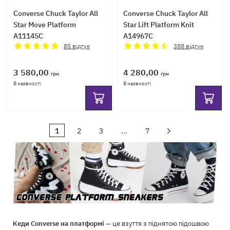
Converse Chuck Taylor All
Converse Chuck Taylor All
Star Move Platform
Star Lift Platform Knit
A11145C
A14967C
85
відгук
388
відгук
3 580,00
4 280,00
грн
грн
В наявності
В наявності
1
2
3
...
7
Кеди Converse на платформі
— це взуття з піднятою підошвою