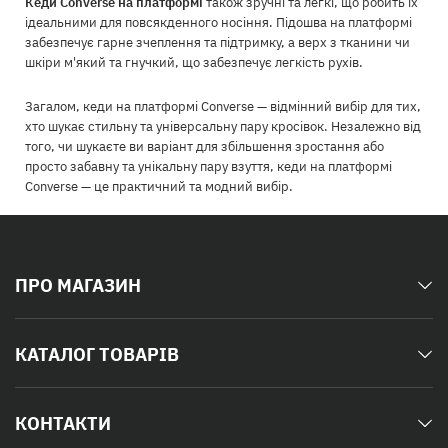
Кеди Converse на платформі
також зручні та легкі, що робить їх
ідеальними для повсякденного носіння. Підошва на платформі
забезпечує гарне зчеплення та підтримку, а верх з тканини чи
шкіри м'який та гнучкий, що забезпечує легкість рухів.
Загалом, кеди на платформі Converse — відмінний вибір для тих,
хто шукає стильну та універсальну пару кросівок. Незалежно від
того, чи шукаєте ви варіант для збільшення зростання або
просто забавну та унікальну пару взуття, кеди на платформі
Converse — це практичний та модний вибір.
ПРО МАГАЗИН
КАТАЛОГ ТОВАРІВ
КОНТАКТИ