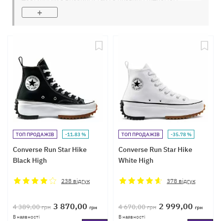
халяви в сезонних кольорах та яскравих поєднаннях.
+
Подивіться на найпопулярніші кеди на платформі – це
шкіряні класичні та кастомізовані моделі. Якщо ви
відчуваєте, що вам слід бути в тренді моди, зверніть
увагу на моделі
Run Star Hike
та субколекція Run Star
Motion, які є переосмисленою класикою. Як і більшість
моделей,
конверси на платформі
можуть мати
найнезвичайніші тонкощі дизайну, оскільки сам
вектор думки цього різновиду кед, сам по собі
незвичайний.
ТОП ПРОДАЖІВ
-11.83 %
ТОП ПРОДАЖІВ
-35.78 %
Converse Run Star Hike
Converse Run Star Hike
Black High
White High
238
відгук
378
відгук
3 870,00
2 999,00
4 389,00
4 670,00
грн
грн
грн
грн
В наявності
В наявності