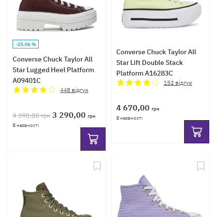
-25.06 %
Converse Chuck Taylor All
Converse Chuck Taylor All
Star Lift Double Stack
Star Lugged Heel Platform
Platform A16283C
A09401C
152
відгук
448
відгук
4 670,00
грн
3 290,00
4 390,00
грн
грн
В наявності
В наявності