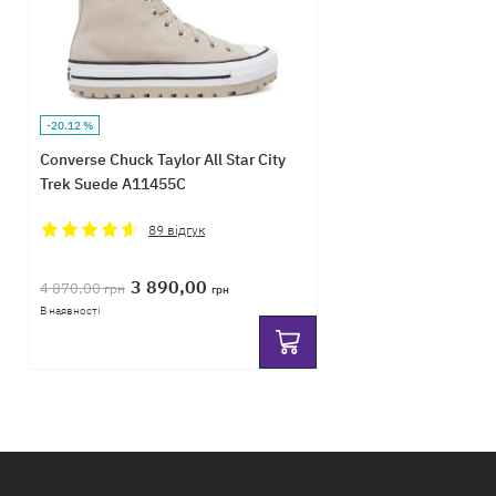
-20.12 %
Converse Chuck Taylor All Star City
Trek Suede A11455C
89
відгук
3 890,00
4 870,00
грн
грн
В наявності