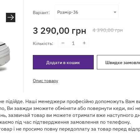
Розмір-36
Варіант:
3 290,00
грн
4 390,00
грн
Кількість
:
Додати в кошик
Швидке замовл
Опис товару
не підійде. Наші менеджери професійно допоможуть Вам ви
о, Ви завжди зможете обміняти або повернути кеди, які не
ень, зазвичай товар ви можете отримати вже наступного д
жаємо під час підтвердження замовлення по телефону.
товар і не просимо повну передоплату за товар перед відп