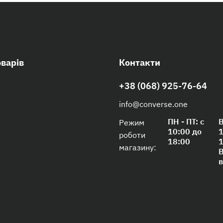
оварів
Контакти
+38 (068) 925-76-64
info@converse.one
ПН - ПТ: с
В
Режим
10:00 до
1
роботи
18:00
1
магазину:
В
в