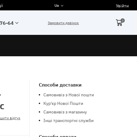
ії
Увійти
Ua
0
-76-64
Замовити дзвінок
Способи доставки
r
Самовивіз з Нової пошти
Кур'єр Нової Пошти
1C
Самовивіз з магазину
шити відгук
Інші транспортні служби
Способи оплати