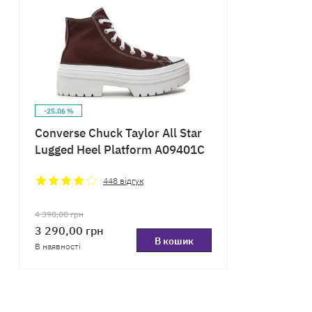
-25.06 %
Converse Chuck Taylor All Star
Lugged Heel Platform A09401C
448
відгук
4 390,00
грн
3 290,00
грн
В кошик
В наявності