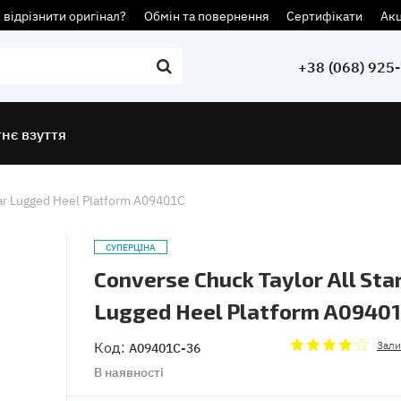
 відрізнити оригінал?
Обмін та повернення
Сертифікати
Акц
+38 (068) 925
тнє взуття
tar Lugged Heel Platform A09401C
СУПЕРЦІНА
Converse Chuck Taylor All Sta
Lugged Heel Platform A0940
Код:
Зали
A09401C-36
В наявності