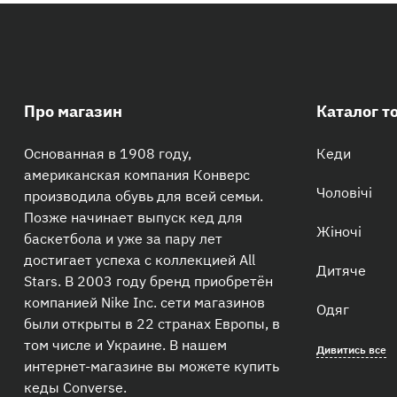
Про магазин
Каталог т
Основанная в 1908 году,
Кеди
американская компания Конверс
Чоловічі
производила обувь для всей семьи.
Позже начинает выпуск кед для
Жіночі
баскетбола и уже за пару лет
достигает успеха с коллекцией All
Дитяче
Stars. В 2003 году бренд приобретён
компанией Nike Inc. сети магазинов
Одяг
были открыты в 22 странах Европы, в
том числе и Украине. В нашем
Дивитись все
интернет-магазине вы можете купить
кеды Converse.