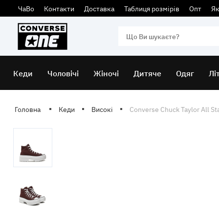
ЧаВо
Контакти
Доставка
Таблиця розмірів
Опт
Як
Кеди
Чоловічі
Жіночі
Дитяче
Одяг
Лі
Головна
Кеди
Високі
Converse Chuck Taylor All S