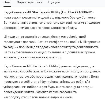
Опис
Характеристики
Відгуки
Кеди Converse All Star Terrain Utility (Full Black) 168864C
-
нова версія класичної моделі від відомого бренду Converse.
Вони виконані у стильному чорному кольорі і стануть чудовим
доповненням до вашого повсякденного образу.
Ці кеди виготовлені з високоякісних матеріалів, щоб
гарантувати довговічність та комфорт при носінні. Шкарпетка
та задник посилені для додаткового захисту та довговічності.
Верх виготовлений із міцної тканини, а підошва має пружні
вставки для амортизації та зручності.
Кеди Converse All Star Terrain Utility ідеально підходять для
активного способу життя. Ви можете носити їх для прогулянок
містом, спортом або просто для повсякденного носіння. Вони
поєднують в собі стиль і функціональність, що робить їх
універсальним вибором для будь-якого сезону та погоди.
повсякденне життя. Замовте їх вже сьогодні та
насолоджуйтесь своїм новим модним чином!