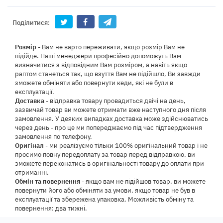
Поділитися:
Розмір
- Вам не варто переживати, якщо розмір Вам не
підійде. Наші менеджери професійно допоможуть Вам
визначитися з відповідним Вам розміром, а навіть якщо
раптом станеться так, що взуття Вам не підійшло, Ви завжди
зможете обміняти або повернути кеди, які не були в
експлуатації.
Доставка
- відправка товару провадиться двічі на день,
зазвичай товар ви можете отримати вже наступного дня після
замовлення. У деяких випадках доставка може здійснюватись
через день - про це ми попереджаємо під час підтвердження
замовлення по телефону.
Оригінал
- ми реалізуємо тільки 100% оригінальний товар і не
просимо повну передоплату за товар перед відправкою, ви
зможете переконатись в оригінальності товару до оплати при
отриманні.
Обмін та повернення
- якщо вам не підійшов товар, ви можете
повернути його або обміняти за умови, якщо товар не був в
експлуатації та збережена упаковка. Можливість обміну та
повернення: два тижні.