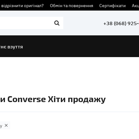
 відрізнити оригінал?
Обмін та повернення
Сертифікати
Акц
+38 (068) 925
тнє взуття
ди Converse Хіти продажу
у