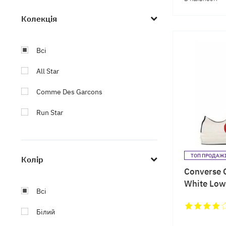
Колекція
Всі
All Star
Comme Des Garcons
Run Star
ТОП ПРОДАЖ
Колір
Converse 
White Low
Всі
Білий