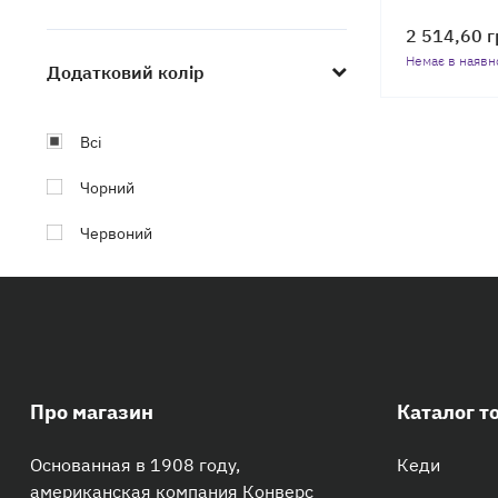
2 514,60
г
Немає в наявн
Додатковий колір
Всі
Чорний
Червоний
Про магазин
Каталог т
Основанная в 1908 году,
Кеди
американская компания Конверс