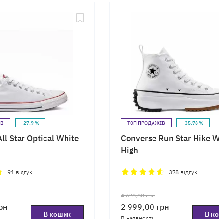
ІВ
-27.9 %
ТОП ПРОДАЖІВ
-35.78 %
ll Star Optical White
Converse Run Star Hike W
High
91
відгук
378
відгук
4 670,00
грн
рн
2 999,00
грн
В кошик
В к
В наявності