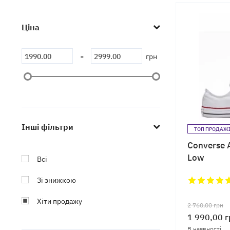
Ціна
-
грн
Інші фільтри
ТОП ПРОДАЖ
Converse A
Low
Всі
Зі знижкою
Хіти продажу
2 760,00
грн
1 990,00
г
В наявності