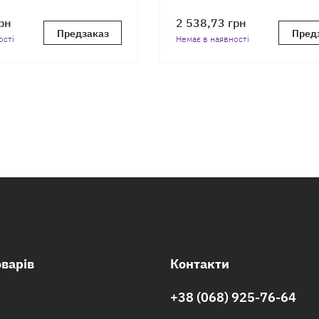
рн
2 538,73
грн
Предзаказ
Пред
ості
Немає в наявності
оварів
Контакти
+38 (068) 925-76-64