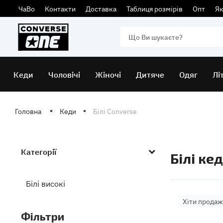
ЧаВо
Контакти
Доставка
Таблиця розмірів
Опт
Як
Кеди
Чоловічі
Жіночі
Дитяче
Одяг
Лі
Головна
Кеди
Білі Converse
Категорії
Білі ке
Білі високі
Хіти продаж
Фiльтри