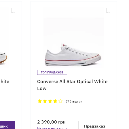
ТОП ПРОДАЖІВ
hite
Converse All Star Optical White
Low
375
відгук
2 390,00
грн
ошик
Предзаказ
Немає в наявності