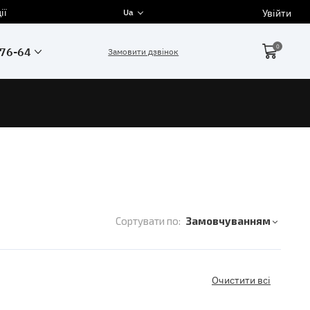
ії
Увійти
Ua
0
-76-64
Замовити дзвінок
Сортувати по:
Замовчуванням
Очистити всі