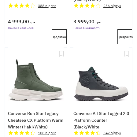
388
відгук
236
відгук
4 999,00
3 999,00
грн
грн
Немає в наявності
Немає в наявності
Предзаказ
Предзаказ
Converse Run Star Legacy
Converse All Star Lugged 2.0
Chealsea CX Platform Warm
Platform Counter
Winter (Haki/White)
(Black/White
108
відгук
342
відгук