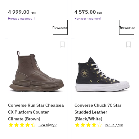
4 999,00
4 575,00
грн
грн
Немає в наявності
Немає в наявності
Предзаказ
Предзаказ
Converse Run Star Chealsea
Converse Chuck 70 Star
CX Platform Counter
Studded Leather
Climate (Brown)
(Black/White)
524
відгук
265
відгук