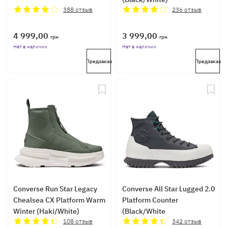
388
отзыв
236
отзыв
4 999,00
3 999,00
грн
грн
Нет в наличии
Нет в наличии
Предзаказ
Предзаказ
Converse Run Star Legacy
Converse All Star Lugged 2.0
Chealsea CX Platform Warm
Platform Counter
Winter (Haki/White)
(Black/White
108
отзыв
342
отзыв