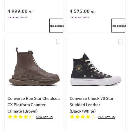
4 999,00
4 575,00
грн
грн
Нет в наличии
Нет в наличии
Предзаказ
Предзаказ
Converse Run Star Chealsea
Converse Chuck 70 Star
CX Platform Counter
Studded Leather
Climate (Brown)
(Black/White)
524
отзыв
265
отзыв