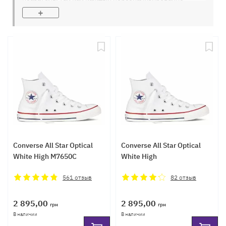
выбирает какие конверсы ему следует купить,
+
высокие
или же низкие. Зачастую
женские белые
кеды конверс
имеют популярность именно в высоком
формате подъёма голени, обусловлено это большей
универсальностью если рассматривать кеды как
дополнительный элемент образа.
Converse All Star Optical
Converse All Star Optical
White High M7650C
White High
561
отзыв
82
отзыв
2 895,00
2 895,00
грн
грн
В наличии
В наличии