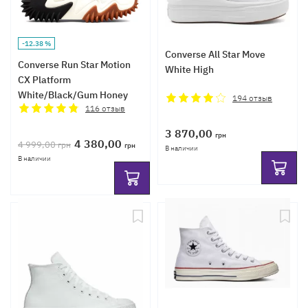
-12.38 %
Converse All Star Move
Converse Run Star Motion
White High
CX Platform
White/Black/Gum Honey
194
отзыв
High
116
отзыв
3 870,00
грн
4 380,00
4 999,00
грн
грн
В наличии
В наличии