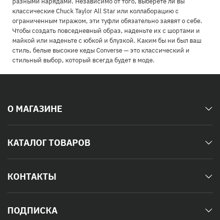
разными нарядами. Независимо от того, выберете ли вы
классические Chuck Taylor All Star или коллаборацию с
ограниченным тиражом, эти туфли обязательно заявят о себе.
Чтобы создать повседневный образ, наденьте их с шортами и
майкой или наденьте с юбкой и блузкой. Каким бы ни был ваш
стиль, белые высокие кеды Converse — это классический и
стильный выбор, который всегда будет в моде.
О МАГАЗИНЕ
КАТАЛОГ ТОВАРОВ
КОНТАКТЫ
ПОДПИСКА