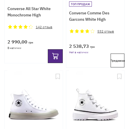
ТОП ПРОДАЖ
Converse All Star White
Converse Comme Des
Monochrome High
Garcons White High
142
отзыв
532
отзыв
2 990,00
грн
2 538,73
грн
В наличии
Нет в наличии
Предзаказ