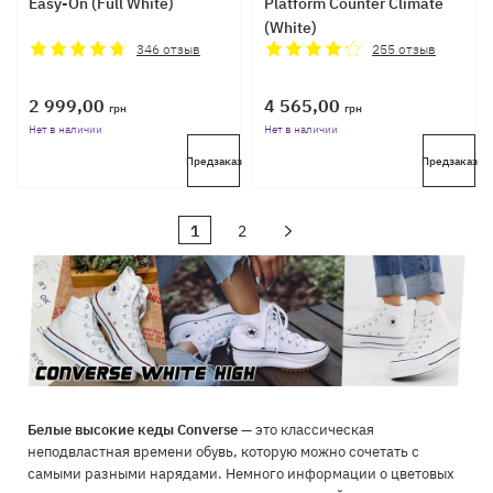
Easy-On (Full White)
Platform Counter Climate
(White)
346
отзыв
255
отзыв
2 999,00
4 565,00
грн
грн
Нет в наличии
Нет в наличии
Предзаказ
Предзаказ
1
2
Белые высокие кеды Converse
— это классическая
неподвластная времени обувь, которую можно сочетать с
самыми разными нарядами. Немного информации о цветовых