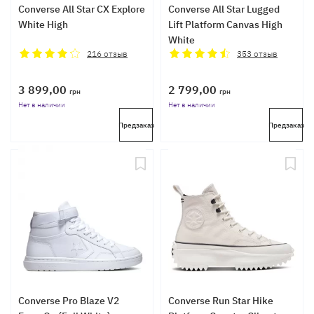
Converse All Star CX Explore
Converse All Star Lugged
White High
Lift Platform Canvas High
White
216
отзыв
353
отзыв
3 899,00
2 799,00
грн
грн
Нет в наличии
Нет в наличии
Предзаказ
Предзаказ
Converse Pro Blaze V2
Converse Run Star Hike