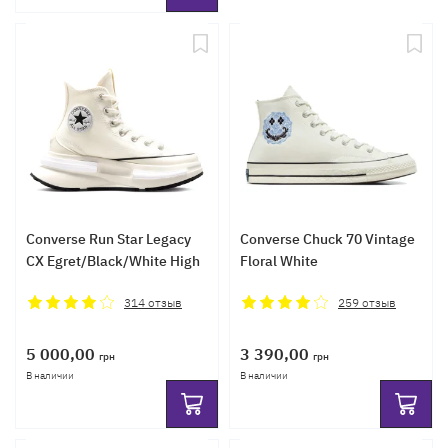
Converse Run Star Legacy
Converse Chuck 70 Vintage
CX Egret/Black/White High
Floral White
314
отзыв
259
отзыв
5 000,00
3 390,00
грн
грн
В наличии
В наличии