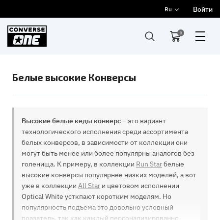
Войти
Ru
0
Белые высокие Конверсы
Высокие белые кеды конверс
– это вариант
технологического исполнения среди ассортимента
белых конверсов, в зависимости от коллекции они
могут быть менее или более популярны аналогов без
голенища. К примеру, в коллекции
Run Star
белые
высокие конверсы популярнее низких моделей, а вот
уже в коллекции
All Star
и цветовом исполнении
Optical White усткпают коротким моделям. Но
популярность подъёма это довольно условный
поазатель, так как каждый персонализированно