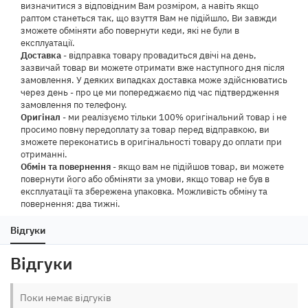
визначитися з відповідним Вам розміром, а навіть якщо
раптом станеться так, що взуття Вам не підійшло, Ви завжди
зможете обміняти або повернути кеди, які не були в
експлуатації.
Доставка
- відправка товару провадиться двічі на день,
зазвичай товар ви можете отримати вже наступного дня після
замовлення. У деяких випадках доставка може здійснюватись
через день - про це ми попереджаємо під час підтвердження
замовлення по телефону.
Оригінал
- ми реалізуємо тільки 100% оригінальний товар і не
просимо повну передоплату за товар перед відправкою, ви
зможете переконатись в оригінальності товару до оплати при
отриманні.
Обмін та повернення
- якщо вам не підійшов товар, ви можете
повернути його або обміняти за умови, якщо товар не був в
експлуатації та збережена упаковка. Можливість обміну та
повернення: два тижні.
Відгуки
Відгуки
Поки немає відгуків