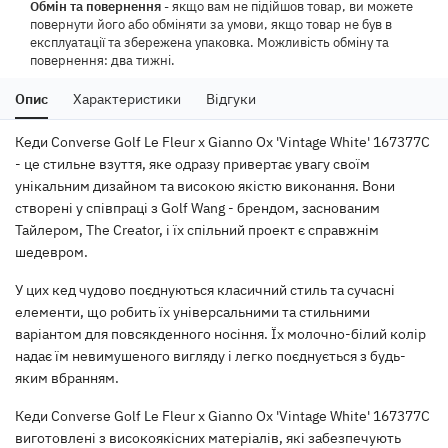
Обмін та повернення
- якщо вам не підійшов товар, ви можете
повернути його або обміняти за умови, якщо товар не був в
експлуатації та збережена упаковка. Можливість обміну та
повернення: два тижні.
Опис
Характеристики
Відгуки
Кеди Converse Golf Le Fleur x Gianno Ox 'Vintage White' 167377C
- це стильне взуття, яке одразу привертає увагу своїм
унікальним дизайном та високою якістю виконання. Вони
створені у співпраці з Golf Wang - брендом, заснованим
Тайлером, The Creator, і їх спільний проект є справжнім
шедевром.
У цих кед чудово поєднуються класичний стиль та сучасні
елементи, що робить їх універсальними та стильними
варіантом для повсякденного носіння. Їх молочно-білий колір
надає їм невимушеного вигляду і легко поєднується з будь-
яким вбранням.
Кеди Converse Golf Le Fleur x Gianno Ox 'Vintage White' 167377C
виготовлені з високоякісних матеріалів, які забезпечують