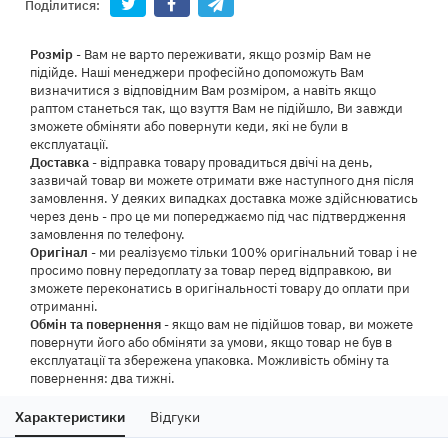
Поділитися:
Розмір
- Вам не варто переживати, якщо розмір Вам не
підійде. Наші менеджери професійно допоможуть Вам
визначитися з відповідним Вам розміром, а навіть якщо
раптом станеться так, що взуття Вам не підійшло, Ви завжди
зможете обміняти або повернути кеди, які не були в
експлуатації.
Доставка
- відправка товару провадиться двічі на день,
зазвичай товар ви можете отримати вже наступного дня після
замовлення. У деяких випадках доставка може здійснюватись
через день - про це ми попереджаємо під час підтвердження
замовлення по телефону.
Оригінал
- ми реалізуємо тільки 100% оригінальний товар і не
просимо повну передоплату за товар перед відправкою, ви
зможете переконатись в оригінальності товару до оплати при
отриманні.
Обмін та повернення
- якщо вам не підійшов товар, ви можете
повернути його або обміняти за умови, якщо товар не був в
експлуатації та збережена упаковка. Можливість обміну та
повернення: два тижні.
Характеристики
Відгуки