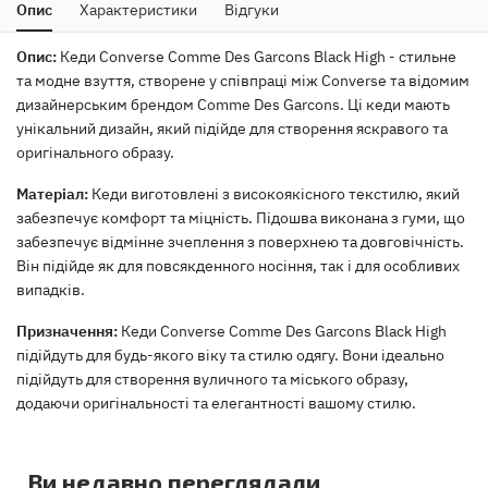
Опис
Характеристики
Відгуки
Опис:
Кеди Converse Comme Des Garcons Black High - стильне
та модне взуття, створене у співпраці між Converse та відомим
дизайнерським брендом Comme Des Garcons. Ці кеди мають
унікальний дизайн, який підійде для створення яскравого та
оригінального образу.
Матеріал:
Кеди виготовлені з високоякісного текстилю, який
забезпечує комфорт та міцність. Підошва виконана з гуми, що
забезпечує відмінне зчеплення з поверхнею та довговічність.
Він підійде як для повсякденного носіння, так і для особливих
випадків.
Призначення:
Кеди Converse Comme Des Garcons Black High
підійдуть для будь-якого віку та стилю одягу. Вони ідеально
підійдуть для створення вуличного та міського образу,
додаючи оригінальності та елегантності вашому стилю.
Ви недавно переглядали