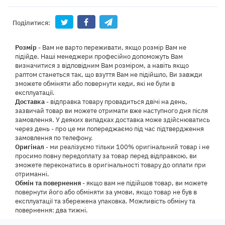
Поділитися:
Розмір
- Вам не варто переживати, якщо розмір Вам не
підійде. Наші менеджери професійно допоможуть Вам
визначитися з відповідним Вам розміром, а навіть якщо
раптом станеться так, що взуття Вам не підійшло, Ви завжди
зможете обміняти або повернути кеди, які не були в
експлуатації.
Доставка
- відправка товару провадиться двічі на день,
зазвичай товар ви можете отримати вже наступного дня після
замовлення. У деяких випадках доставка може здійснюватись
через день - про це ми попереджаємо під час підтвердження
замовлення по телефону.
Оригінал
- ми реалізуємо тільки 100% оригінальний товар і не
просимо повну передоплату за товар перед відправкою, ви
зможете переконатись в оригінальності товару до оплати при
отриманні.
Обмін та повернення
- якщо вам не підійшов товар, ви можете
повернути його або обміняти за умови, якщо товар не був в
експлуатації та збережена упаковка. Можливість обміну та
повернення: два тижні.