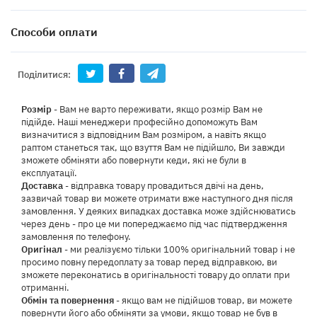
Способи оплати
Поділитися:
Розмір
- Вам не варто переживати, якщо розмір Вам не
підійде. Наші менеджери професійно допоможуть Вам
визначитися з відповідним Вам розміром, а навіть якщо
раптом станеться так, що взуття Вам не підійшло, Ви завжди
зможете обміняти або повернути кеди, які не були в
експлуатації.
Доставка
- відправка товару провадиться двічі на день,
зазвичай товар ви можете отримати вже наступного дня після
замовлення. У деяких випадках доставка може здійснюватись
через день - про це ми попереджаємо під час підтвердження
замовлення по телефону.
Оригінал
- ми реалізуємо тільки 100% оригінальний товар і не
просимо повну передоплату за товар перед відправкою, ви
зможете переконатись в оригінальності товару до оплати при
отриманні.
Обмін та повернення
- якщо вам не підійшов товар, ви можете
повернути його або обміняти за умови, якщо товар не був в