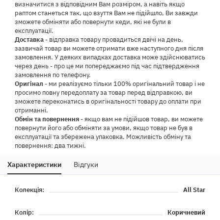
визначитися з відповідним Вам розміром, а навіть якщо
раптом станеться так, що взуття Вам не підійшло, Ви завжди
зможете обміняти або повернути кеди, які не були в
експлуатації.
Доставка
- відправка товару провадиться двічі на день,
зазвичай товар ви можете отримати вже наступного дня після
замовлення. У деяких випадках доставка може здійснюватись
через день - про це ми попереджаємо під час підтвердження
замовлення по телефону.
Оригінал
- ми реалізуємо тільки 100% оригінальний товар і не
просимо повну передоплату за товар перед відправкою, ви
зможете переконатись в оригінальності товару до оплати при
отриманні.
Обмін та повернення
- якщо вам не підійшов товар, ви можете
повернути його або обміняти за умови, якщо товар не був в
експлуатації та збережена упаковка. Можливість обміну та
повернення: два тижні.
Характеристики
Відгуки
Колекція:
All Star
Колір:
Коричневий