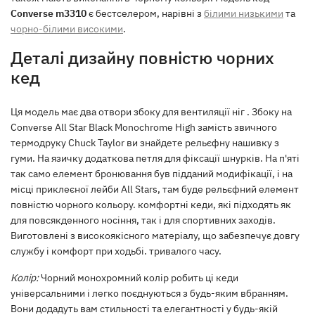
Converse m3310
є бестселером, нарівні з
білими низькими
та
чорно-білими високими
.
Деталі дизайну повністю чорних
кед
Ця модель має два отвори збоку для вентиляції ніг . Збоку на
Converse All Star Black Monochrome High замість звичного
термодруку Chuck Taylor ви знайдете рельєфну нашивку з
гуми. На язичку додаткова петля для фіксації шнурків. На п'яті
так само елемент бронювання був підданий модифікації, і на
місці приклеєної лейби All Stars, там буде рельєфний елемент
повністю чорного кольору. комфортні кеди, які підходять як
для повсякденного носіння, так і для спортивних заходів.
Виготовлені з високоякісного матеріалу, що забезпечує довгу
службу і комфорт при ходьбі. тривалого часу.
Колір:
Чорний монохромний колір робить ці кеди
універсальними і легко поєднуються з будь-яким вбранням.
Вони додадуть вам стильності та елегантності у будь-якій