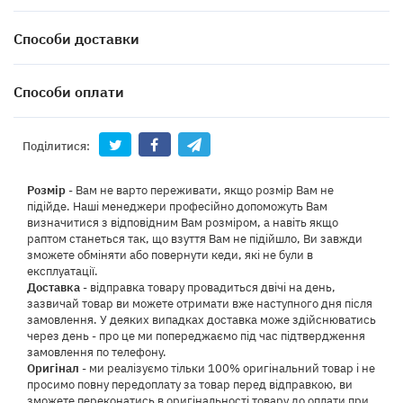
Способи доставки
Способи оплати
Поділитися:
Розмір
- Вам не варто переживати, якщо розмір Вам не
підійде. Наші менеджери професійно допоможуть Вам
визначитися з відповідним Вам розміром, а навіть якщо
раптом станеться так, що взуття Вам не підійшло, Ви завжди
зможете обміняти або повернути кеди, які не були в
експлуатації.
Доставка
- відправка товару провадиться двічі на день,
зазвичай товар ви можете отримати вже наступного дня після
замовлення. У деяких випадках доставка може здійснюватись
через день - про це ми попереджаємо під час підтвердження
замовлення по телефону.
Оригінал
- ми реалізуємо тільки 100% оригінальний товар і не
просимо повну передоплату за товар перед відправкою, ви
зможете переконатись в оригінальності товару до оплати при