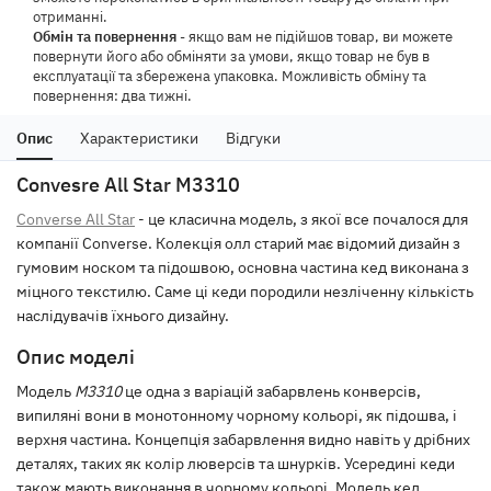
отриманні.
Обмін та повернення
- якщо вам не підійшов товар, ви можете
повернути його або обміняти за умови, якщо товар не був в
експлуатації та збережена упаковка. Можливість обміну та
повернення: два тижні.
Опис
Характеристики
Відгуки
Convesre All Star M3310
Converse All Star
- це класична модель, з якої все почалося для
компанії Converse. Колекція олл старий має відомий дизайн з
гумовим носком та підошвою, основна частина кед виконана з
міцного текстилю. Саме ці кеди породили незліченну кількість
наслідувачів їхнього дизайну.
Опис моделі
Модель
M3310
це одна з варіацій забарвлень конверсів,
випиляні вони в монотонному чорному кольорі, як підошва, і
верхня частина. Концепція забарвлення видно навіть у дрібних
деталях, таких як колір люверсів та шнурків. Усередині кеди
також мають виконання в чорному кольорі. Модель кед