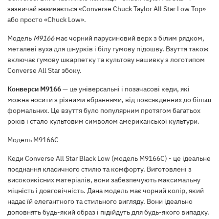
зазвичай називається «Converse Chuck Taylor All Star Low Top»
або просто «Chuck Low».
Модель
M9166
має чорний парусиновий верх з білим рядком,
металеві вуха для шнурків і білу гумову підошву. Взуття також
включає гумову шкарпетку та культову нашивку з логотипом
Converse All Star збоку.
Конверси M9166
— це універсальні і позачасові кеди, які
можна носити з різними вбраннями, від повсякденних до більш
формальних. Це взуття було популярним протягом багатьох
років і стало культовим символом американської культури.
Модель M9166C
Кеди Converse All Star Black Low (модель M9166C) - це ідеальне
поєднання класичного стилю та комфорту. Виготовлені з
високоякісних матеріалів, вони забезпечують максимальну
міцність і довговічність. Дана модель має чорний колір, який
надає їй елегантного та стильного вигляду. Вони ідеально
доповнять будь-який образ і підійдуть для будь-якого випадку.