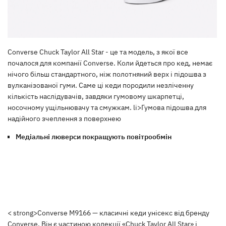
Converse Chuck Taylor All Star - це та модель, з якої все
почалося для компанії Converse. Коли йдеться про кед, немає
нічого більш стандартного, ніж полотняний верх і підошва з
вулканізованої гуми. Саме ці кеди породили незліченну
кількість наслідувачів, завдяки гумовому шкарпетці,
носочному ущільнювачу та смужкам. li>Гумова підошва для
надійного зчеплення з поверхнею
Медіальні люверси покращують повітрообмін
< strong>Converse M9166 — класичні кеди унісекс від бренду
Converse. Він є частиною колекції «Chuck Taylor All Star» і