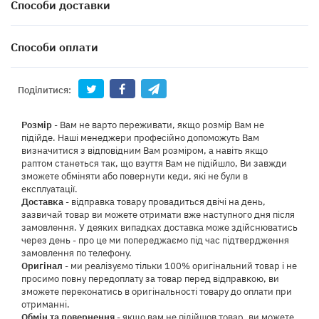
Способи доставки
Способи оплати
Поділитися:
Розмір
- Вам не варто переживати, якщо розмір Вам не
підійде. Наші менеджери професійно допоможуть Вам
визначитися з відповідним Вам розміром, а навіть якщо
раптом станеться так, що взуття Вам не підійшло, Ви завжди
зможете обміняти або повернути кеди, які не були в
експлуатації.
Доставка
- відправка товару провадиться двічі на день,
зазвичай товар ви можете отримати вже наступного дня після
замовлення. У деяких випадках доставка може здійснюватись
через день - про це ми попереджаємо під час підтвердження
замовлення по телефону.
Оригінал
- ми реалізуємо тільки 100% оригінальний товар і не
просимо повну передоплату за товар перед відправкою, ви
зможете переконатись в оригінальності товару до оплати при
отриманні.
Обмін та повернення
- якщо вам не підійшов товар, ви можете