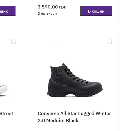
3 590,00
грн
ошик
В кошик
В наявності
Street
Converse All Star Lugged Winter
2.0 Meduim Black