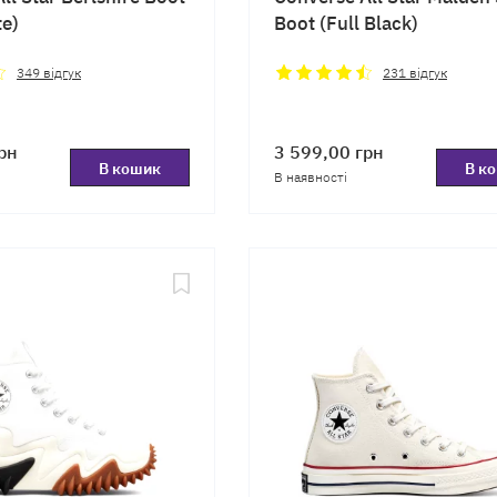
te)
Boot (Full Black)
349
відгук
231
відгук
рн
3 599,00
грн
В кошик
В к
В наявності