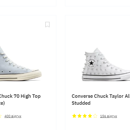
Chuck 70 High Top
Converse Chuck Taylor All
te)
Studded
400
відгук
156
відгук