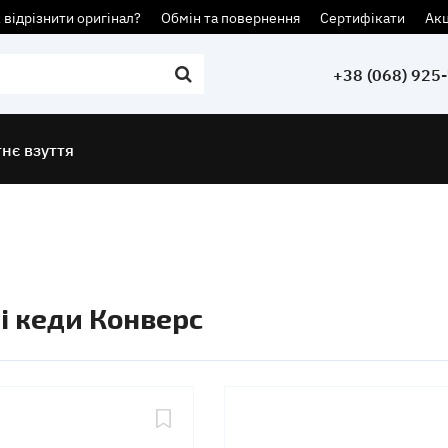
 відрізнити оригінал?
Обмін та повернення
Сертифікати
Акц
+38 (068) 925
тнє взуття
і кеди Конверс