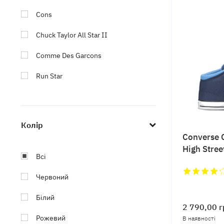
Cons
Chuck Taylor All Star II
Comme Des Garcons
Run Star
Jack Purcell
Undefeated
Колір
Converse C
One Star
High Stree
Всі
Chuck 70
Червоний
El Distrito
Білий
Ctas Ox
2 790,00
г
Рожевий
Point Star
В наявності