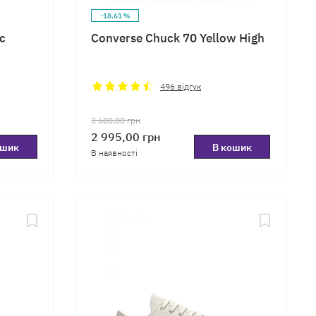
-18.61 %
c
Converse Chuck 70 Yellow High
496
відгук
3 680,00
грн
2 995,00
грн
ошик
В кошик
В наявності