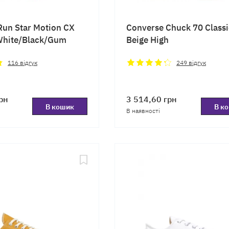
Run Star Motion CX
Converse Chuck 70 Classi
White/Black/Gum
Beige High
116
відгук
249
відгук
рн
3 514,60
грн
В кошик
В к
В наявності