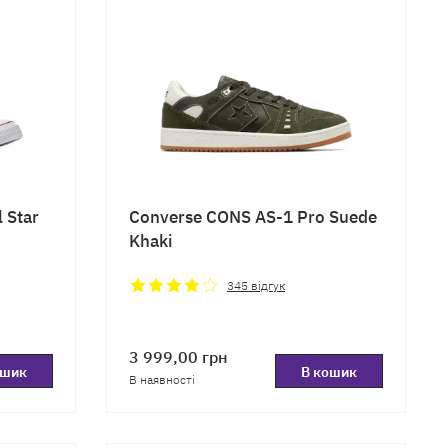
 Star
Converse CONS AS-1 Pro Suede
Khaki
345
відгук
3 999,00
грн
ошик
В кошик
В наявності