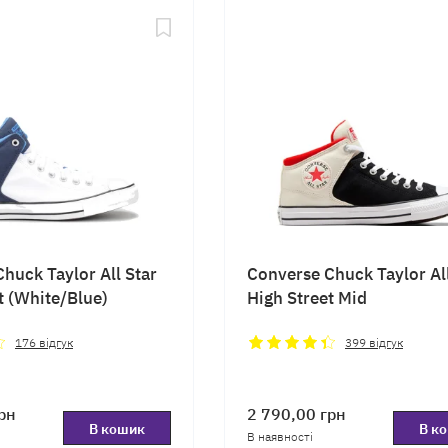
huck Taylor All Star
Converse Chuck Taylor All
t (White/Blue)
High Street Mid
176
відгук
399
відгук
рн
2 790,00
грн
В кошик
В к
В наявності