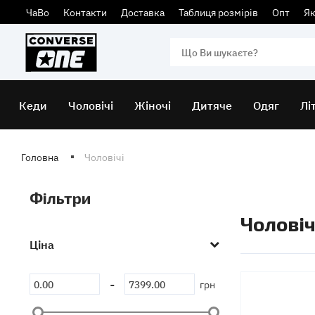
ЧаВо
Контакти
Доставка
Таблиця розмірів
Опт
Як
Кеди
Чоловічі
Жіночі
Дитяче
Одяг
Лі
Головна
Чоловічі
Фiльтри
Чоловіч
Ціна
-
грн