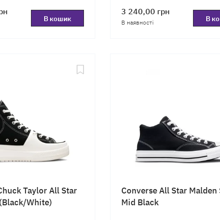
рн
3 240,00
грн
В кошик
В к
В наявності
huck Taylor All Star
Converse All Star Malden 
(Black/White)
Mid Black