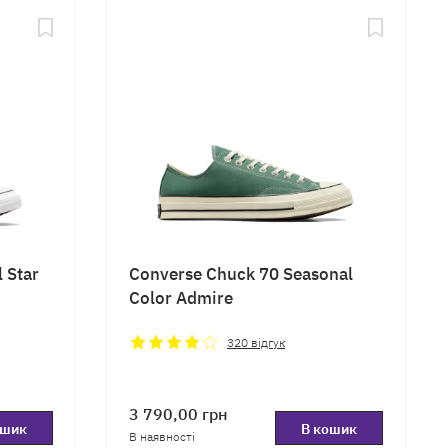
 Star
Converse Chuck 70 Seasonal
Color Admire
320
відгук
3 790,00
грн
ошик
В кошик
В наявності