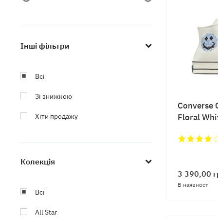
Інші фільтри
Всі
Зі знижкою
Converse 
Хіти продажу
Floral Whi
Колекція
3 390,00
г
В наявності
Всі
All Star