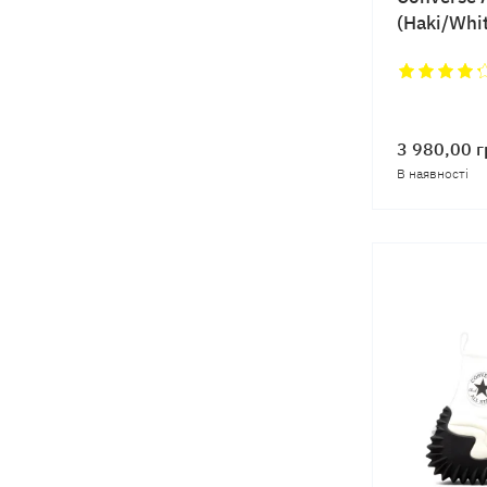
(Haki/Whi
3 980,00
г
В наявності