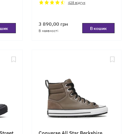
428
відгук
3 890,00
грн
ошик
В кошик
В наявності
Street
Converse All Star Berkshire