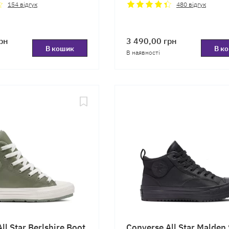
154
відгук
480
відгук
рн
3 490,00
грн
В кошик
В к
В наявності
ll Star Berlshire Boot
Converse All Star Malden 