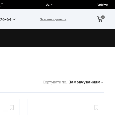
ії
Увійти
Ua
0
-76-64
Замовити дзвінок
Сортувати по:
Замовчуванням