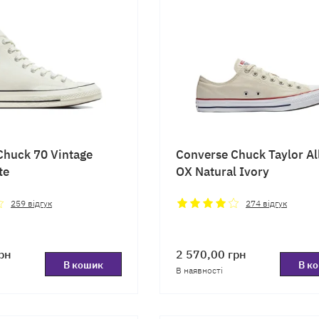
Chuck 70 Vintage
Converse Chuck Taylor All
te
OX Natural Ivory
259
відгук
274
відгук
рн
2 570,00
грн
В кошик
В к
В наявності