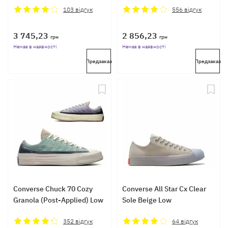
103
відгук
556
відгук
3 745,23
2 856,23
грн
грн
Немає в наявності
Немає в наявності
Предзаказ
Предзаказ
Converse Chuck 70 Cozy
Converse All Star Cx Clear
Granola (Post-Applied) Low
Sole Beige Low
352
відгук
64
відгук