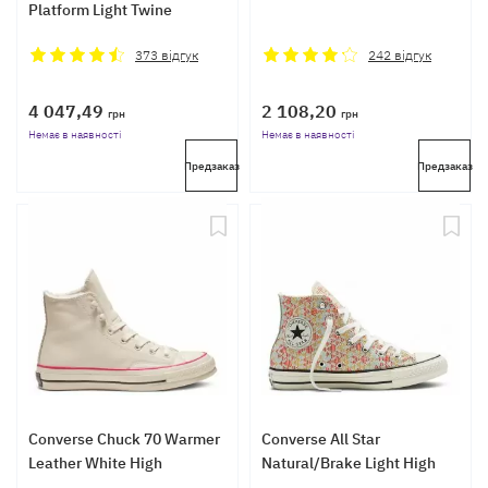
Platform Light Twine
373
відгук
242
відгук
4 047,49
2 108,20
грн
грн
Немає в наявності
Немає в наявності
Предзаказ
Предзаказ
Converse Chuck 70 Warmer
Converse All Star
Leather White High
Natural/Brake Light High