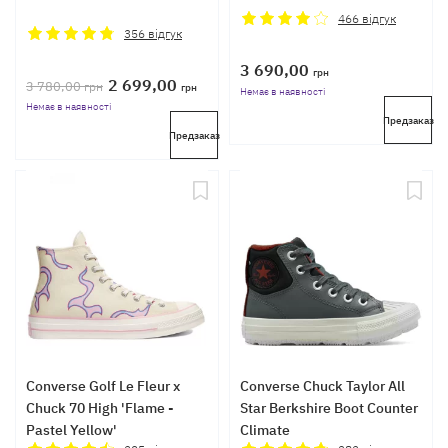
466
відгук
356
відгук
3 690,00
грн
2 699,00
3 780,00
грн
грн
Немає в наявності
Немає в наявності
Предзаказ
Предзаказ
Converse Golf Le Fleur x
Converse Chuck Taylor All
Chuck 70 High 'Flame -
Star Berkshire Boot Counter
Pastel Yellow'
Climate