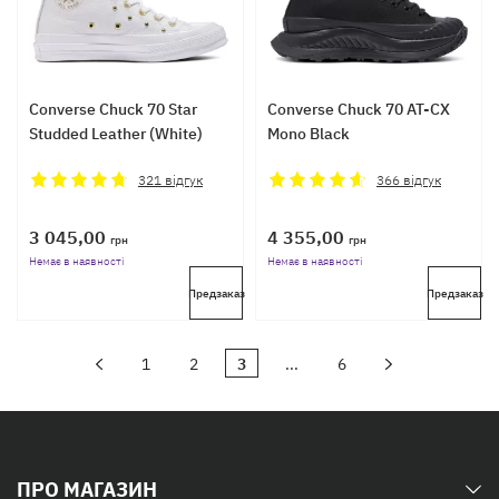
Converse Chuck 70 Star
Converse Chuck 70 AT-CX
Studded Leather (White)
Mono Black
321
відгук
366
відгук
3 045,00
4 355,00
грн
грн
Немає в наявності
Немає в наявності
Предзаказ
Предзаказ
1
2
3
...
6
ПРО МАГАЗИН