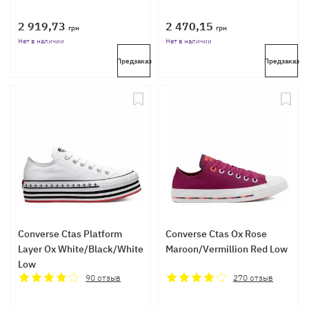
2 919,73
2 470,15
грн
грн
Нет в наличии
Нет в наличии
Предзаказ
Предзаказ
Converse Ctas Platform
Converse Ctas Ox Rose
Layer Ox White/Black/White
Maroon/Vermillion Red Low
Low
90
отзыв
270
отзыв