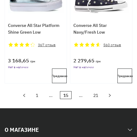
Converse All Star Platform
Converse All Star
Shine Green Low
Navy/Fresh Low
367
отзыв
560
отзыв
3 168,65
2 279,65
грн
грн
Нет в наличии
Нет в наличии
Предзаказ
Предзаказ
1
...
15
...
21
О МАГАЗИНЕ