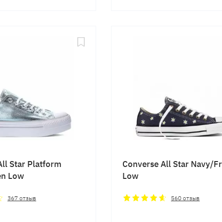
ll Star Platform
Converse All Star Navy/F
en Low
Low
367
отзыв
560
отзыв