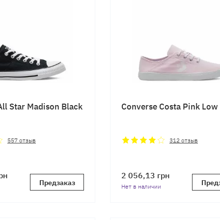
ll Star Madison Black
Converse Costa Pink Low
557
отзыв
312
отзыв
рн
2 056,13
грн
Предзаказ
Пред
Нет в наличии