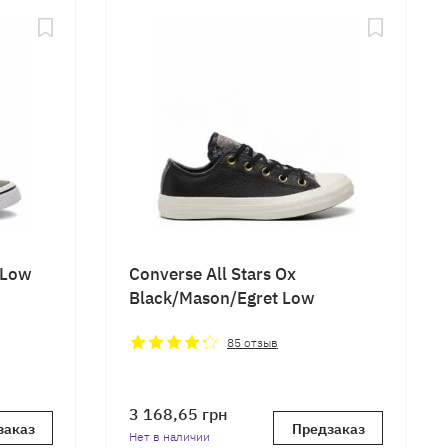
 Low
Converse All Stars Ox
Black/Mason/Egret Low
85
отзыв
3 168,65
грн
заказ
Предзаказ
Нет в наличии