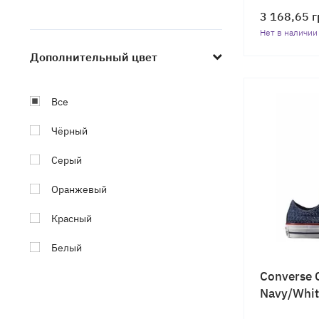
3 168,65
г
Зеленый
Star Replay
Нет в наличии
Мятный
Boulevard
Дополнительный цвет
Чорний
Golf Le Fleur
Все
Бежевый
Чёрный
Коричневый
Серый
Серый
Оранжевый
Бордовый
Красный
Фиолетовый
Белый
Оранжевый
Converse 
Синий
Хаки
Navy/Whit
Голубой