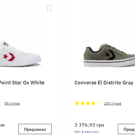
oint Star Ox White
Converse El Distrito Gray
88
отзыв
183
отзыв
рн
3 376,93
грн
Предзаказ
Пред
Нет в наличии