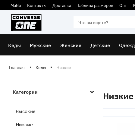
ЧаВо
Контакты
Доставка
Таблица размеров
Опт
Кеды
Мужские
Женские
Детские
Одежд
Главная
Кеды
Низкие
Категории
Низкие
Высокие
Низкие