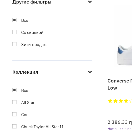
PLAY x Comme Des Garcons
Другие фильтры
Коллекция Chuck Taylor 2
Все
Коллекция Golf le Fleur
Со скидкой
Коллекция One Star
Хиты продаж
Цвет: Розовые
Цвет: Чёрный
Коллекция
Цвет: Белый
Converse P
Low
Все
Цвет: Красные
All Star
Цвет: Синие
Cons
Цвет: Зелёный
2 386,33
г
Chuck Taylor All Star II
Нет в наличии
Цвет: Хаки (Камуфляж)