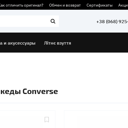
Как отличить оригинал?
Обмен и возврат
Сертификаты
Акци
+38 (068) 925
а и акусессуары
Літнє взуття
 кеды Converse