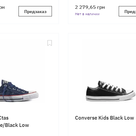
рн
2 279,65
грн
Предзаказ
Пред
Нет в наличии
Ctas
Converse Kids Black Low
e/Black Low