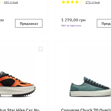
450
отзыв
272
отзыв
рн
1 270,00
грн
Предзаказ
Пред
Нет в наличии
Run Star Hike Cxc Nu
Converse Chuck 70 Overl