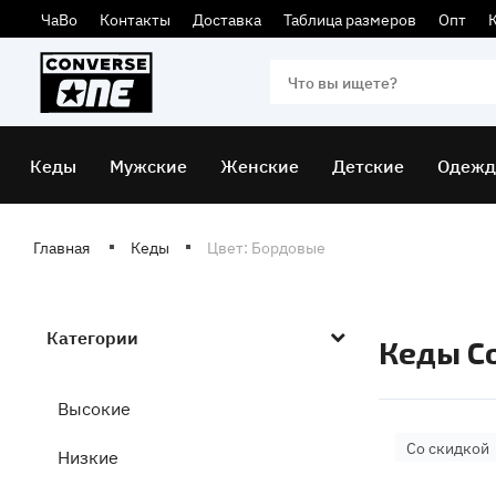
ЧаВо
Контакты
Доставка
Таблица размеров
Опт
Кеды
Мужские
Женские
Детские
Одежд
Главная
Кеды
Цвет: Бордовые
Категории
Кеды C
Высокие
Со скидкой
Низкие