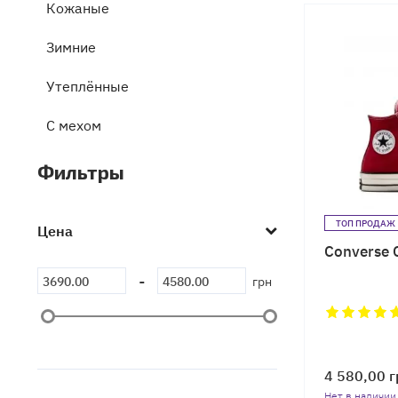
Кожаные
Зимние
Утеплённые
C мехом
Замшевые
Фильтры
На платформе
ТОП ПРОДАЖ
Цена
Коллекция All Stars
Converse 
-
Коллекция Jack Purcell
грн
Коллекция Chuck 70
Коллекция Run Star
4 580,00
г
Нет в наличии