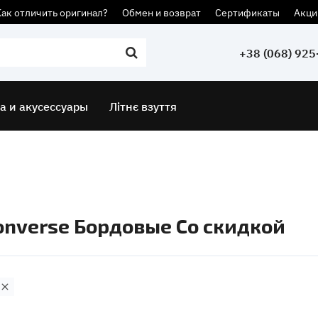
Как отличить оригинал?
Обмен и возврат
Сертификаты
Акци
+38 (068) 925
а и акусессуары
Літнє взуття
onverse Бордовые Со скидкой