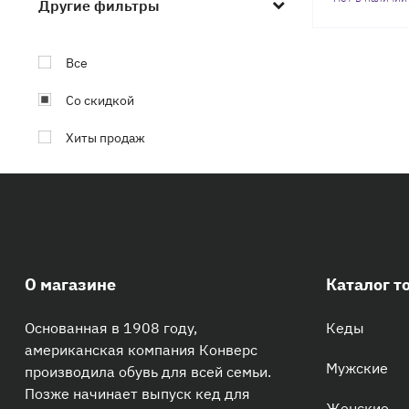
PLAY x Comme Des Garcons
Другие фильтры
Коллекция Chuck Taylor 2
Все
Коллекция Golf le Fleur
Со скидкой
Коллекция One Star
Хиты продаж
Цвет: Розовые
Цвет: Чёрный
Цвет: Белый
О магазине
Цвет: Красные
Каталог т
Цвет: Синие
Основанная в 1908 году,
Кеды
американская компания Конверс
Цвет: Зелёный
Мужские
производила обувь для всей семьи.
Позже начинает выпуск кед для
Цвет: Хаки (Камуфляж)
Женские