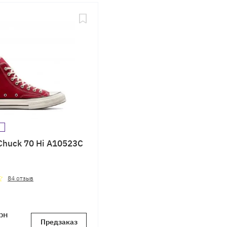
Chuck 70 Hi A10523C
84
отзыв
рн
Предзаказ